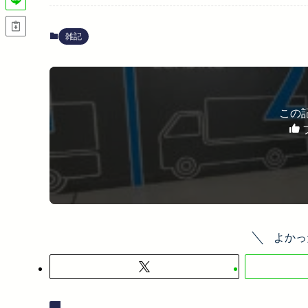
雑記
この
よかっ