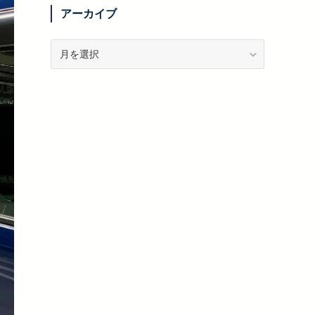
リ
アーカイブ
ー
ア
ー
カ
イ
ブ