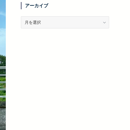
リ
アーカイブ
ー
ア
ー
カ
イ
ブ