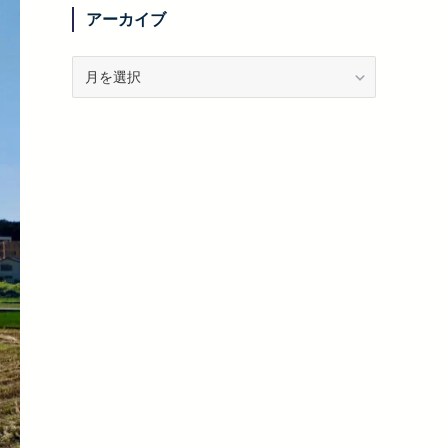
リ
アーカイブ
ー
ア
ー
カ
イ
ブ