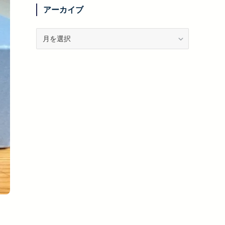
リ
アーカイブ
ー
ア
ー
カ
イ
ブ