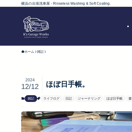
横浜の出張洗車屋 - Rinseless Washing & Soft Coating.
ホーム
雑記
2024
ほぼ日手帳。
12/12
雑記
ライフログ
日記
ジャーナリング
ほぼ日手帳
書