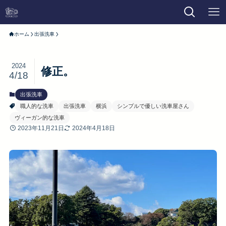
ホーム
出張洗車
2024
修正。
4/18
出張洗車
職人的な洗車
出張洗車
横浜
シンプルで優しい洗車屋さん
ヴィーガン的な洗車
2023年11月21日
2024年4月18日