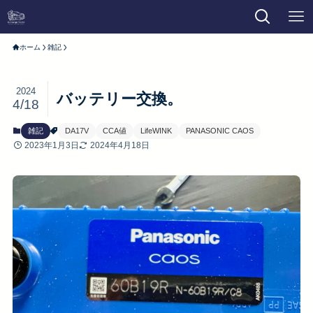
ホーム
雑記
2024
バッテリー交換。
4/18
雑記
DA17V
CCA値
LifeWINK
PANASONIC CAOS
2023年1月3日
2024年4月18日