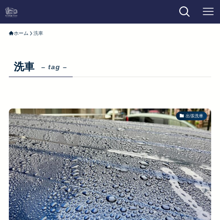
ホーム
洗車
洗車
– tag –
出張洗車