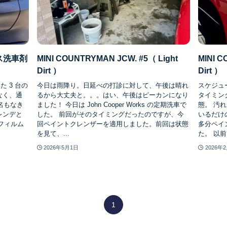
スレス洗車剤
MINI COUNTRYMAN JCW. #5（ Light
MINI 
Dirt ）
Dirt ）
 3 台の
今日は雨降り。日延べの打診に対して、午後は晴れ
スケジュ
なく、通
るから大丈夫と。。。はい、午後はピーカンになり
タイミン
名もなき
ました！ 今日は John Cooper Works の定期洗車で
態。 汚
ゲレンデと
した。 前回がそのタイミングだったのですが、今
いるだけ
トフィルム
回ペイントクレンザーを適用しました。前回は状態
多分ペイ
を見て、...
た。 以前.
2026年5月1日
2026年
1