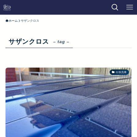
ホーム
サザンクロス
サザンクロス
– tag –
出張洗車